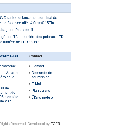
SMD rapide et lancement terminal de
ction 3 de sécurité : 4.0mm/0.157in
airage de Poussée-fil
ngée de TB de lumière des poteaux LED
de lumière de LED double
acarme-rail
Contact
de vacarme
Contact
il de Vacarme-
Demande de
éro de la
soumission
E-Mail
ail de
Plan du site
cement de
05 d'en-tête
Site mobile
de vis :
l Rights Reserved. Developed by
ECER