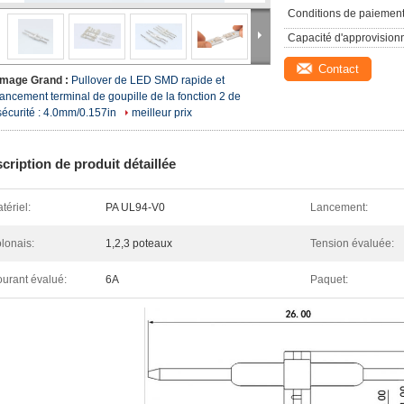
Conditions de paiement
Capacité d'approvision
Contact
Image Grand :
Pullover de LED SMD rapide et
lancement terminal de goupille de la fonction 2 de
sécurité : 4.0mm/0.157in
meilleur prix
cription de produit détaillée
tériel:
PA UL94-V0
Lancement:
lonais:
1,2,3 poteaux
Tension évaluée:
urant évalué:
6A
Paquet: