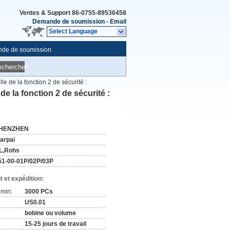
Ventes & Support
86-0755-89536458
Demande de soumission
-
Email
Select Language
de de soumission
echercher
e de la fonction 2 de sécurité :
e la fonction 2 de sécurité :
HENZHEN
tarpai
L,Rohs
51-00-01P/02P/03P
 et expédition:
min:
3000 PCs
US0.01
bobine ou volume
15-25 jours de travail