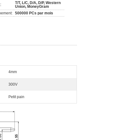
T/T, L/C, D/A, D/P, Western
:
Union, MoneyGram
nement:
500000 PCs par mois
4mm
300V
Petit pain