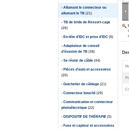
- Allumant le connecteur ou
allumant le TB
(21)
- TB de bride de Ressort-cage
(26)
- En-tête d'IDC et prise d'IDC
(9)
- Adaptateur de conseil
d'évasion de TB
(38)
Des
- Se réunir de câble
(44)
Ma
- Pièces d'auto et accessoires
(20)
Po
- Guichetier de câblage
(21)
Co
- Connecteur bouché
(29)
- Communication et connecteur
photoélectrique
(22)
- DISPOSITIF DE THÉRAPIE
(5)
- Fuse et capteur et accessoires