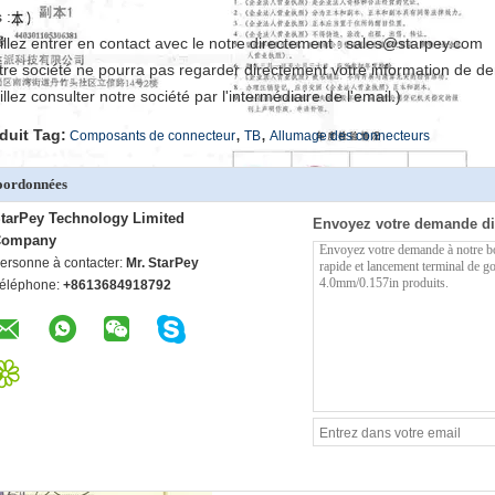
 :
illez entrer en contact avec le notre directement : sales@starpey.com
tre société ne pourra pas regarder directement votre information de d
llez consulter notre société par l'intermédiaire de l'email.)
,
,
duit Tag:
Composants de connecteur
TB
Allumage des connecteurs
oordonnées
tarPey Technology Limited
Envoyez votre demande di
Company
ersonne à contacter:
Mr. StarPey
éléphone:
+8613684918792