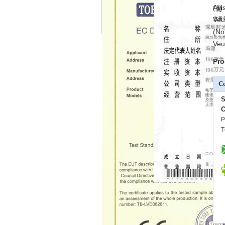
Avis
Veu
(No
Veui
Pro
C
S
P
T