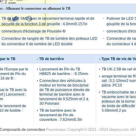
us - Allumant le connecteur ou allumant le TB
TB de LED SMD avec le lancement terminal rapide et de
Pullover de LED 
sécurité de la fonction 3 de goupille : 4.0mm/0.157in
goupille de la fon
connecteurs d'éclairage de Poussée-fil
connecteurs d'écl
Connecteur de rangée de TB de lumière des poteaux LED
Connecteur de ra
du connecteur 6 de lumière de LED double
du connecteur 4 
 par le TB
- TB de barrière
- Type TB de vis de V
de l'Europe par le
Lancement de Pin du TB
TB UK-2.5B de rail 
ement de Pin du
HB825 de barrière : : 8.25mm
arrage terminal de f
6 de fil :
Connecteur des véhicules à
rail : 0.2-10mm2 num
moteur en forme de bloc/prise
pièce .PC10
par le TB avec la
de TB de puissance élevée de
TB embrochable de r
rt | Lancement :
terminal de barrière avec le
vacarme avec le lan
mm
lancement de 9.525mm et 2 à
poteaux de la borne 
30 Polonais
 le lancement de
de bride de difficulté 
0 de fusible :
TB de barrière avec le
5.08mm/0,2 po
lancement de Pin de
couverture : 7.62mm/0.3in
 Composants de connecteur
Fournisseur. Copyright © 2021 - 2024 starpey.com. Al