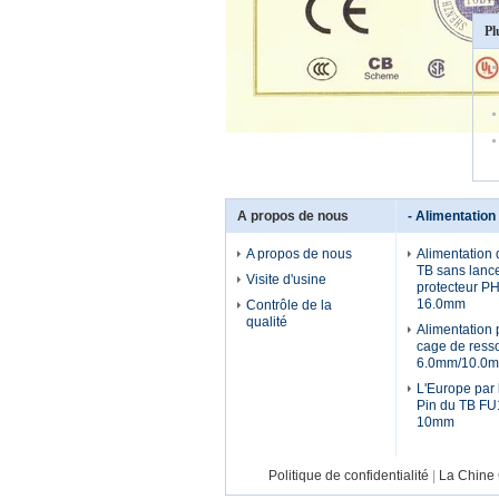
Pl
A propos de nous
- Alimentation
A propos de nous
Alimentation 
TB sans lanc
Visite d'usine
protecteur PH1
16.0mm
Contrôle de la
qualité
Alimentation 
cage de resso
6.0mm/10.0
L'Europe par
Pin du TB FU1
10mm
Politique de confidentialité
|
La Chine