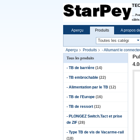
TEC
… Pour
câble
Aperçu
Produits
A propos d
Aperçu
Produits
- Allumant le connecte
4.0mm/0.157in
Pul
Tous les produits
4.
- TB de barrière
(14)
- TB embrochable
(22)
- Alimentation par le TB
(12)
- TB de l'Europe
(16)
- TB de ressort
(11)
- PLONGEZ Switch.Tact et prise
de ZIF
(28)
- Type TB de vis de Vacarme-rail
(18)