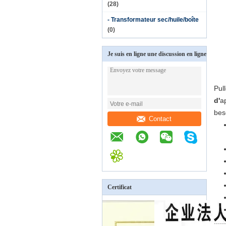
(28)
- Transformateur sec/huile/boîte
(0)
Je suis en ligne une discussion en ligne
Pul
d'
a
bes
Contact
Certificat
......