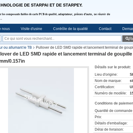
HNOLOGIE DE STARPAI ET DE STARPEY.
 les composants fiables de carte PCB de qualité,
adaptateur, pièces d'auto, se réunir de
…
e nous
Visite d'usine
Contrôle de la qualité
Contact
Deman
R
ur ou allumant le TB
Pullover de LED SMD rapide et lancement terminal de goupill
lover de LED SMD rapide et lancement terminal de goupille d
0mm/0.157in
Détails sur le produit:
Lieu d'origine:
S
Nom de marque:
s
Certification:
U
Numéro de modèle:
1
Conditions de paiement
Quantité de commande 
Prix:
Détails d'emballage:
Délai de livraison: