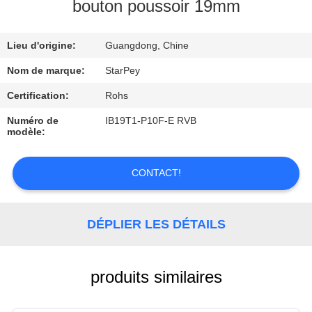
bouton poussoir 19mm
CONTRÔLE
Lieu d'origine:
Guangdong, Chine
DE
LA
Nom de marque:
StarPey
QUALITÉ
Certification:
Rohs
Numéro de
IB19T1-P10F-E RVB
modèle:
CONTACT
CONTACT!
DEMANDE
DE
DÉPLIER LES DÉTAILS
SOUMISSION
produits similaires