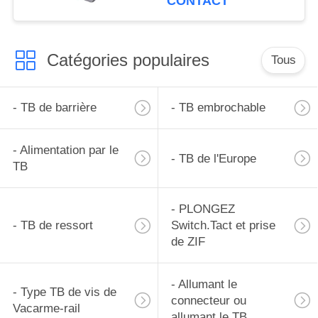
CONTACT
Catégories populaires
Tous
- TB de barrière
- TB embrochable
- Alimentation par le
- TB de l'Europe
TB
- PLONGEZ
- TB de ressort
Switch.Tact et prise
de ZIF
- Allumant le
- Type TB de vis de
connecteur ou
Vacarme-rail
allumant le TB