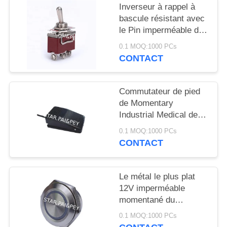
Inverseur à rappel à
bascule résistant avec
le Pin imperméable de
la position 3 de la
0.1 MOQ:1000 PCs
couverture 20A 125V
CONTACT
SPDT 3 Sur--SUR
Commutateur de pied
de Momentary
Industrial Medical de
contrôleur de pied de
0.1 MOQ:1000 PCs
commutateur de pied
CONTACT
Le métal le plus plat
12V imperméable
momentané du
commutateur de bouton
0.1 MOQ:1000 PCs
poussoir 22mm